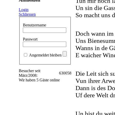
Tun mir noch l
Un sin die Gas
Login
So macht uns d
Schliessen
Benutzername
Doch wann im 
Passwort
Uns Bienesumme
Wanns in de Gä
E waicher Wind
Angemeldet bleiben
Besucher seit
Die Leit sich 
630058
März/2008:
Vun ihrer Arwe
Wir haben 5 Gäste online
Dann is des Do
Uf dere Welt dr
Un bist du weit