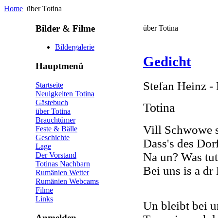
Home
über Totina
Bilder & Filme
über Totina
Bildergalerie
Gedicht
Hauptmenü
Stefan Heinz -
Startseite
Neuigkeiten Totina
Gästebuch
Totina
über Totina
Brauchtümer
Vill Schwowe si
Feste & Bälle
Geschichte
Dass's des Dorf
Lage
Na un? Was tut
Der Vorstand
Totinas Nachbarn
Bei uns is a d
Rumänien Wetter
Rumänien Webcams
Filme
Links
Un bleibt bei u
Anmelden