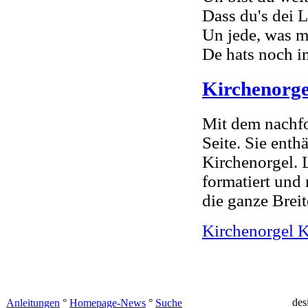
Dass du's dei 
Un jede, was mo
De hats noch 
Kirchenorge
Mit dem nachfo
Seite. Sie ent
Kirchenorgel. L
formatiert und
die ganze Breit
Kirchenorgel K
des
Anleitungen
°
Homepage-News
°
Suche