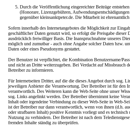
Durch die Veröffentlichung eingereichter Beiträge entstehe
(Honorare, Lizenzgebühren, Aufwendungsentschädigungen o
gegenüber kleinsanktpeter.de. Die Mitarbeit ist ehrenamtlich 
Sofern innerhalb des Internetangebotes die Möglichkeit zur Eingab
geschäftlicher Daten genutzt wird, so erfolgt die Preisgabe dieser 
ausdrücklich freiwilliger Basis. Die Inanspruchnahme unseres Diens
möglich und zumutbar - auch ohne Angabe solcher Daten bzw. un
Daten oder eines Pseudonyms gestattet.
Der Benutzer ist verpflichtet, die Kombination Benutzername/Pass
und nicht an Dritte weiterzugeben. Bei Verdacht auf Missbrauch d
Betreiber zu informieren.
Für Internetseiten Dritter, auf die die dieses Angebot durch sog. Li
jeweiligen Anbieter die Verantwortung. Der Betreiber ist für den Inh
verantwortlich. Des Weiteren kann die Web-Seite ohne unser Wisse
sog. Links angelinkt werden. Der Betreiber übernimmt keine Vera
Inhalt oder irgendeine Verbindung zu dieser Web-Seite in Web-Seit
ist der Betreiber nur dann verantwortlich, wenn von ihnen (d.h. a
oder strafbaren Inhalt) positive Kenntnis vorliegt und es technisch
Nutzung zu verhindern. Der Betreiber ist nach dem Teledienstgesetz
fremden Inhalte ständig zu überprüfen.