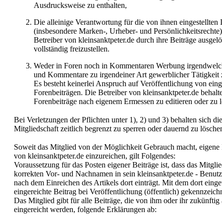
Ausdrucksweise zu enthalten,
Die alleinige Verantwortung für die von ihnen eingestellten I
(insbesondere Marken-, Urheber- und Persönlichkeitsrechte) 
Betreiber von kleinsanktpeter.de durch ihre Beiträge ausgel
vollständig freizustellen.
Weder in Foren noch in Kommentaren Werbung irgendwelche
und Kommentare zu irgendeiner Art gewerblicher Tätigkeit 
Es besteht keinerlei Anspruch auf Veröffentlichung von ei
Forenbeiträgen. Die Betreiber von kleinsanktpeter.de behal
Forenbeiträge nach eigenem Ermessen zu editieren oder zu 
Bei Verletzungen der Pflichten unter 1), 2) und 3) behalten sich die
Mitgliedschaft zeitlich begrenzt zu sperren oder dauernd zu lösche
Soweit das Mitglied von der Möglichkeit Gebrauch macht, eigene B
von kleinsanktpeter.de einzureichen, gilt Folgendes:
Voraussetzung für das Posten eigener Beiträge ist, dass das Mitgli
korrekten Vor- und Nachnamen in sein kleinsanktpeter.de - Benutze
nach dem Einreichen des Artikels dort einträgt. Mit dem dort ein
eingereichte Beitrag bei Veröffentlichung (öffentlich) gekennzeich
Das Mitglied gibt für alle Beiträge, die von ihm oder ihr zukünftig
eingereicht werden, folgende Erklärungen ab: