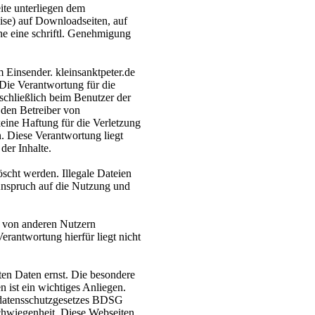
ite unterliegen dem
se) auf Downloadseiten, auf
ne eine schriftl. Genehmigung
m Einsender. kleinsanktpeter.de
 Die Verantwortung für die
schließlich beim Benutzer der
 den Betreiber von
keine Haftung für die Verletzung
. Diese Verantwortung liegt
der Inhalte.
cht werden. Illegale Dateien
 Anspruch auf die Nutzung und
e von anderen Nutzern
rantwortung hierfür liegt nicht
ten Daten ernst. Die besondere
n ist ein wichtiges Anliegen.
datensschutzgesetzes BDSG
schwiegenheit. Diese Webseiten