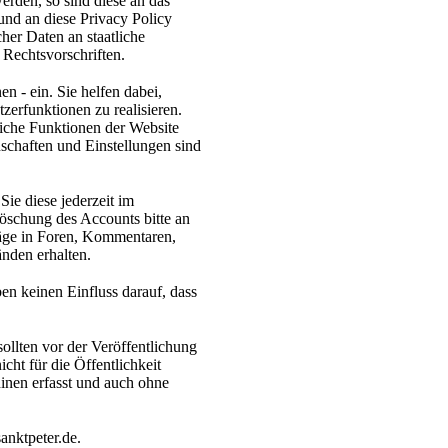
erden, so sind diese an das
nd an diese Privacy Policy
er Daten an staatliche
Rechtsvorschriften.
n - ein. Sie helfen dabei,
tzerfunktionen zu realisieren.
iche Funktionen der Website
nschaften und Einstellungen sind
ie diese jederzeit im
Löschung des Accounts bitte an
räge in Foren, Kommentaren,
nden erhalten.
en keinen Einfluss darauf, dass
sollten vor der Veröffentlichung
icht für die Öffentlichkeit
inen erfasst und auch ohne
anktpeter.de.