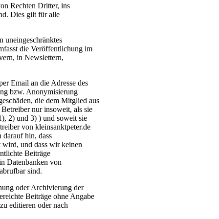
von Rechten Dritter, ins
. Dies gilt für alle
in uneingeschränktes
mfasst die Veröffentlichung im
vern, in Newslettern,
per Email an die Adresse des
hung bzw. Anonymisierung
lgeschäden, die dem Mitglied aus
Betreiber nur insoweit, als sie
1), 2) und 3) ) und soweit sie
reiber von kleinsanktpeter.de
darauf hin, dass
 wird, und dass wir keinen
ntlichte Beiträge
 in Datenbanken von
brufbar sind.
chung oder Archivierung der
ngereichte Beiträge ohne Angabe
zu editieren oder nach