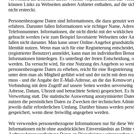
können Links zu Webseiten anderer Anbieter enthalten, auf die si
nicht erstreckt.
Personenbezogene Daten sind Informationen, die dazu genutzt werd
erfahren. Darunter fallen Informationen wie richtiger Name, Adress
Telefonnummer. Informationen, die nicht direkt mit der wirklichen 
gebracht werden (wie zum Beispiel favorisierte Webseiten oder Anz
fallen nicht darunter. Man kann unser Online-Angebot grundsätzl
Identität nutzen. Wenn man sich für eine Registrierung entscheidet,
(registrierter Benutzer) anmeldet, kann man im individuellen Benut
Informationen hinterlegen. Es unterliegt der freien Entscheidung,
werden. Da versucht wird, für eine Nutzung des Angebots so wen
personenbezogene Daten zu erheben, reicht für eine Registrierun
unter dem man als Mitglied geführt wird und der nicht mit dem r
muss - und die Angabe der E-Mail-Adresse, an die das Kennwort g
Verbindung mit dem Zugriff auf unsere Seiten werden serverseitig
Adresse, Datum, Uhrzeit und betrachtete Seiten) gespeichert. Es 
Verwertung statt. Die statistische Auswertung anonymisierter Daten
nutzen die persönlichen Daten zu Zwecken der technischen Admini
jeweils dafür erforderlichen Umfang. Darüber hinaus werden pers
gespeichert, wenn diese freiwillig angegeben werden.
Wir verwenden personenbezogene Informationen nur für diese Web
Informationen nicht ohne ausdrückliches Einverständnis an Dritte 