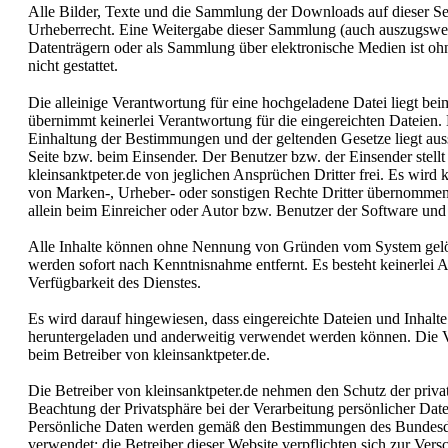
Alle Bilder, Texte und die Sammlung der Downloads auf dieser Se
Urheberrecht. Eine Weitergabe dieser Sammlung (auch auszugswei
Datenträgern oder als Sammlung über elektronische Medien ist oh
nicht gestattet.
Die alleinige Verantwortung für eine hochgeladene Datei liegt bei
übernimmt keinerlei Verantwortung für die eingereichten Dateien.
Einhaltung der Bestimmungen und der geltenden Gesetze liegt aus
Seite bzw. beim Einsender. Der Benutzer bzw. der Einsender stellt
kleinsanktpeter.de von jeglichen Ansprüchen Dritter frei. Es wird 
von Marken-, Urheber- oder sonstigen Rechte Dritter übernommen
allein beim Einreicher oder Autor bzw. Benutzer der Software und 
Alle Inhalte können ohne Nennung von Gründen vom System gelös
werden sofort nach Kenntnisnahme entfernt. Es besteht keinerlei
Verfügbarkeit des Dienstes.
Es wird darauf hingewiesen, dass eingereichte Dateien und Inhalt
heruntergeladen und anderweitig verwendet werden können. Die Ve
beim Betreiber von kleinsanktpeter.de.
Die Betreiber von kleinsanktpeter.de nehmen den Schutz der priva
Beachtung der Privatsphäre bei der Verarbeitung persönlicher Date
Persönliche Daten werden gemäß den Bestimmungen des Bundes
verwendet; die Betreiber dieser Website verpflichten sich zur Ver