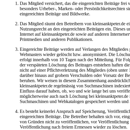
Das Mitglied versichert, das die eingereichten Beiträge frei 
besonders Urheber-, Marken- oder Persönlichkeitsrechten sind
eingereichten Beiträge und Bildwerke.
Das Mitglied räumt den Betreibern von kleinsanktpeter.de e
Nutzungsrecht an den eingereichten Beiträgen ein. Dieses u
Internet auf kleinsanktpeter.de sowie auf anderen Internetser
Printmedien und anderen Publikationen.
Eingereichte Beiträge werden auf Verlangen des Mitgliedes 
Webmasters wieder gelöscht bzw. anonymisiert. Die Lösc
erfolgt innerhalb von 10 Tagen nach der Mitteilung. Für Fo
der verspäteten Löschung des Beitrages entstehen haften die 
nicht auf einer Pflichtverletzung des Mitgliedes (oben unter 
darüber hinaus auf grobem Verschulden oder Vorsatz der Bet
beruhen. Wir weisen in diesem Zusammenhang ausdrücklich 
kleinsanktpeter.de regelmässig von Suchmaschinen indexiert
Einfluss darauf haben, ob, wo und wie lange bei uns veröffe
möglicherweise auch nach Löschung bei kleinsanktpeter.de
Suchmaschinen und Webkatalogen gespeichert werden und a
Es besteht keinerlei Anspruch auf Speicherung, Veröffentli
eingereichten Beiträge. Die Betreiber behalten sich vor, ei
von Gründen nicht zu veröffentlichen, vor Veröffentlichung 
Veröffentlichung nach freiem Ermessen wieder zu löschen.