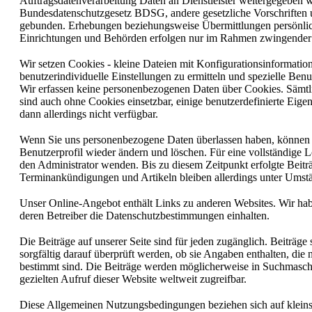
Auftragsdatenverarbeitung Daten an Dienstleister weitergegeben w
Bundesdatenschutzgesetz BDSG, andere gesetzliche Vorschriften u
gebunden. Erhebungen beziehungsweise Übermittlungen persönlich
Einrichtungen und Behörden erfolgen nur im Rahmen zwingender 
Wir setzen Cookies - kleine Dateien mit Konfigurationsinformatione
benutzerindividuelle Einstellungen zu ermitteln und spezielle Benu
Wir erfassen keine personenbezogenen Daten über Cookies. Sämtl
sind auch ohne Cookies einsetzbar, einige benutzerdefinierte Eige
dann allerdings nicht verfügbar.
Wenn Sie uns personenbezogene Daten überlassen haben, können S
Benutzerprofil wieder ändern und löschen. Für eine vollständige 
den Administrator wenden. Bis zu diesem Zeitpunkt erfolgte Beit
Terminankündigungen und Artikeln bleiben allerdings unter Umstä
Unser Online-Angebot enthält Links zu anderen Websites. Wir hab
deren Betreiber die Datenschutzbestimmungen einhalten.
Die Beiträge auf unserer Seite sind für jeden zugänglich. Beiträge 
sorgfältig darauf überprüft werden, ob sie Angaben enthalten, die n
bestimmt sind. Die Beiträge werden möglicherweise in Suchmasch
gezielten Aufruf dieser Website weltweit zugreifbar.
Diese Allgemeinen Nutzungsbedingungen beziehen sich auf kleins