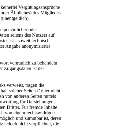
n keinerlei Vergütungsansprüche
der Ähnliches) des Mitgliedes
(unentgeltlich).
e persönlicher oder
Daten seitens des Nutzers auf
tes ist - soweit technisch
ter Angabe anonymisierter
wort vertraulich zu behandeln
er Zugangsdaten ist der
nks verweist, tragen die
alt solcher Seiten Dritter nicht
n von anderen Seiten mittels
ntwortung für Darstellungen,
en Dritter. Für fremde Inhalte
uch von einem rechtswidrigen
 möglich und zumutbar ist, deren
 jedoch nicht verpflichtet, die