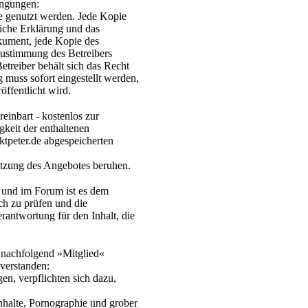
ingungen:
e genutzt werden. Jede Kopie
liche Erklärung und das
kument, jede Kopie des
Zustimmung des Betreibers
etreiber behält sich das Recht
 muss sofort eingestellt werden,
öffentlicht wird.
reinbart - kostenlos zur
keit der enthaltenen
ktpeter.de abgespeicherten
Nutzung des Angebotes beruhen.
 und im Forum ist es dem
ich zu prüfen und die
rantwortung für den Inhalt, die
- nachfolgend »Mitglied«
verstanden:
en, verpflichten sich dazu,
Inhalte, Pornographie und grober