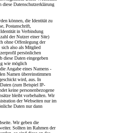
ch diese Datenschutzerklärung
en können, die Identität zu
e, Postanschrift,
Identität in Verbindung
ahl der Nutzer einer Site)
ich ohne Offenlegung der
 sich also als Mitglied
zerprofil persönlichen
 ob diese Daten eingegeben
ig wie möglich
g die Angabe eines Namens -
ealen Namen übereinstimmen
eschickt wird, aus. In
 Daten (zum Beispiel IP-
findet keine personenbezogene
sätze bleibt vorbehalten. Wir
stration der Webseiten nur im
önliche Daten nur dann
seite. Wir geben die
weiter. Sollten im Rahmen der