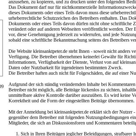
anzusehen, zu kopieren, und zu drucken unter den folgenden Bed
Das Dokument darf nur für nichtkommerzielle Informationszweck
dieses Dokuments oder eines Teils davon muss diese urheberrecht
urheberrechtliche Schutzzeichen des Betreibers enthalten. Das Do
Dokuments oder eines Teils davon dürfen nicht ohne schriftliche 
verändert oder auf anderen Webseiten veröffentlicht werden. Der B
vor, diese Genehmigung jederzeit zu widerrufen, und jede Nutzung
sobald eine schriftliche Bekanntmachung seitens des Betreibers ver
Die Website kleinsanktpeter.de steht Ihnen - soweit nicht anders ve
Verfügung. Die Betreiber übernehmen keinerlei Gewähr für Richtig
Informationen, Verfügbarkeit der Dienste, Verlust von auf kleinsan
Daten oder Nutzbarkeit für irgendeinen bestimmten Zweck.
Die Betreiber haften auch nicht für Folgeschäden, die auf einer 
Aufgrund der sich ständig verändernden Inhalte bei Kommentaren
09
Betreiber nicht möglich, alle Beiträge lückenlos zu sichten, inhaltl
unmittelbare aktive Kontrolle darüber auszuüben. Es wird keine Ve
Korrektheit und die Form der eingestellten Beiträge übernommen.
Mit der Anmeldung bei kleinsanktpeter.de erklärt sich der Nutzer 
gegenüber dem Betreiber mit folgenden Nutzungsbedingungen ein
Mitglieder, die sich an Diskussionsforen und Kommentaren beteilig
Sich in Ihren Beiträgen jeglicher Beleidigungen, strafbarer 