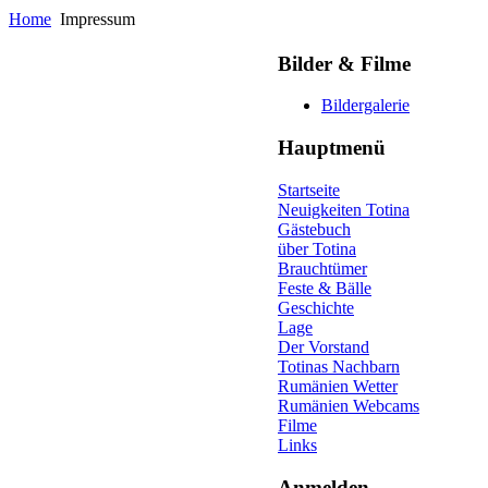
Home
Impressum
Bilder & Filme
Bildergalerie
Hauptmenü
Startseite
Neuigkeiten Totina
Gästebuch
über Totina
Brauchtümer
Feste & Bälle
Geschichte
Lage
Der Vorstand
Totinas Nachbarn
Rumänien Wetter
Rumänien Webcams
Filme
Links
Anmelden