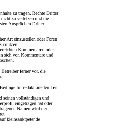
nhalte zu tragen, Rechte Dritter
nicht zu verletzen und die
östen Ansprüchen Dritter
r Art einzustellen oder Foren
zu nutzen.
ngereichten Kommentaren oder
ten sich vor, Kommentare und
löschen.
 Betreiber ferner vor, die
n.
eiträge für redaktionellen Teil
ed seinen vollständigen und
rprofil eingetragen hat oder
getragenen Namen wird der
net.
 auf kleinsanktpeter.de