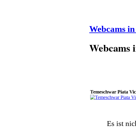
Webcams in
Webcams i
Temeschwar Piata Vict
Es ist ni