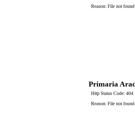
Primaria Ara