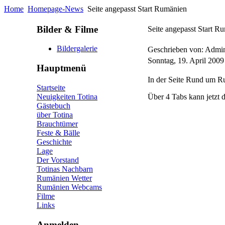
Home
Homepage-News
Seite angepasst Start Rumänien
Bilder & Filme
Seite angepasst Start R
Bildergalerie
Geschrieben von: Admin
Sonntag, 19. April 200
Hauptmenü
In der Seite Rund um R
Startseite
Neuigkeiten Totina
Über 4 Tabs kann jetzt 
Gästebuch
über Totina
Brauchtümer
Feste & Bälle
Geschichte
Lage
Der Vorstand
Totinas Nachbarn
Rumänien Wetter
Rumänien Webcams
Filme
Links
Anmelden